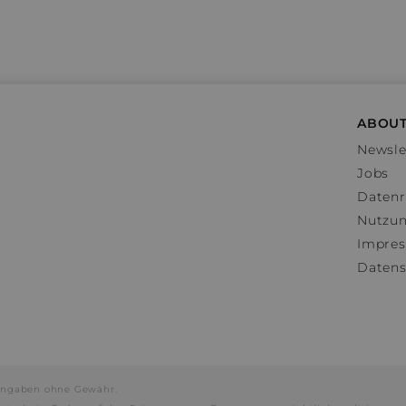
ABOUT
Newsle
Jobs
Datenr
Nutzu
Impre
Datens
e Angaben ohne Gewähr.