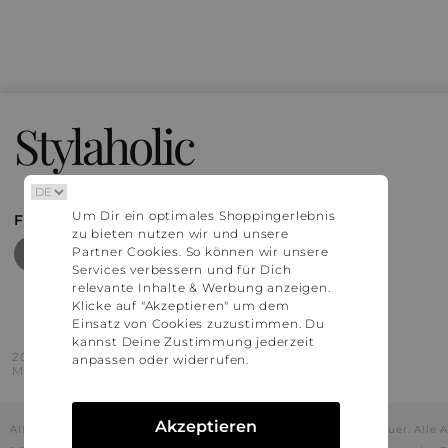
Stylaholic
Um Dir ein optimales Shoppingerlebnis
FIND MORE INSPIRATION
zu bieten nutzen wir und unsere
Partner Cookies. So können wir unsere
Services verbessern und für Dich
relevante Inhalte & Werbung anzeigen.
Klicke auf "Akzeptieren" um dem
Einsatz von Cookies zuzustimmen. Du
kannst Deine Zustimmung jederzeit
2016 - 2026 © Stylaholic.
anpassen oder widerrufen.
Made for you with love in munich.
Akzeptieren
Alle Preise inkl. der jeweils geltenden gesetzlichen Mehrwertsteuer. All