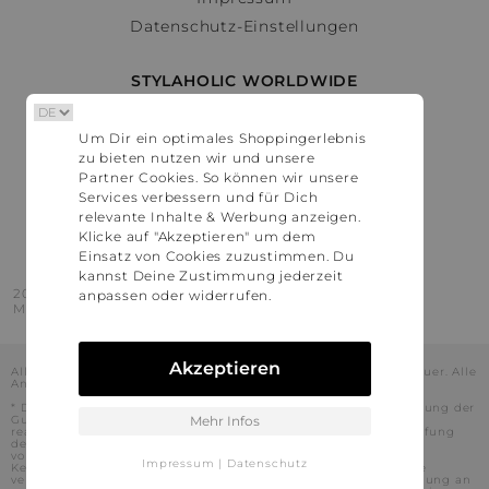
Datenschutz-Einstellungen
STYLAHOLIC WORLDWIDE
Deutschland
Um Dir ein optimales Shoppingerlebnis
Österreich
zu bieten nutzen wir und unsere
Schweiz
Partner Cookies. So können wir unsere
France
Services verbessern und für Dich
relevante Inhalte & Werbung anzeigen.
United States
Klicke auf "Akzeptieren" um dem
Einsatz von Cookies zuzustimmen. Du
kannst Deine Zustimmung jederzeit
2016 - 2026 © Stylaholic.
anpassen oder widerrufen.
Made for you with love in munich.
Akzeptieren
Alle Preise inkl. der jeweils geltenden gesetzlichen Mehrwertsteuer. Alle
Angaben ohne Gewähr.
* Die angezeigten Preise beinhalten Rabatte, die durch die Nutzung der
Gutschein-Codes auf den Seiten unserer Partner voraussichtlich
Mehr Infos
realisiert werden können. Stylaholic führt keine vollständige Prüfung
der Gutschein-Codes durch und es kann daher in Einzelfällen
vorkommen, dass die Gutscheine abweichend von unserem
Impressum
|
Datenschutz
Kenntnisstand bei dem jeweiligen Shop nicht oder nur teilweise
verwendet werden können. Darüber hinaus kann deren Verwendung an