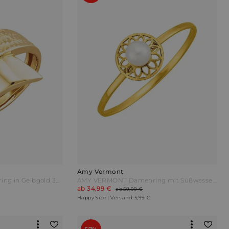
Amy Vermont
AMY VERMONT Damenring in Gelbgold 375
AMY VERMONT Damenring mit Süßwasser-Zuchtperle Gelbgold Weiß
ab 34,99 €
ab 59,99 €
Happy Size | Versand: 5,99 €