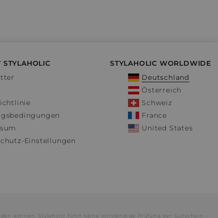
 STYLAHOLIC
STYLAHOLIC WORLDWIDE
tter
Deutschland
Österreich
ichtlinie
Schweiz
ngsbedingungen
France
ssum
United States
chutz-Einstellungen
rden können. Stylaholic führt keine vollständige Prüfung der Gutschein-