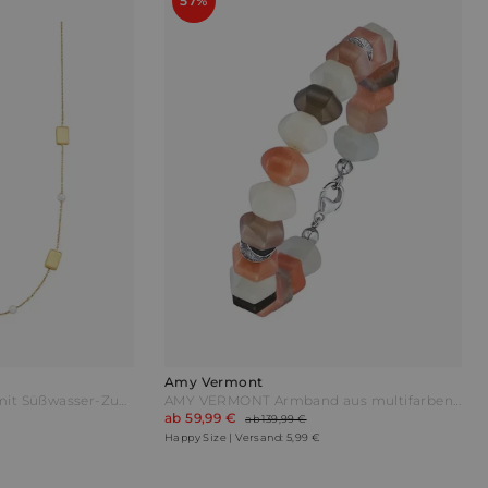
57%
Amy Vermont
AMY VERMONT Collier mit Süßwasser-Zuctperlen Weiß
AMY VERMONT Armband aus multifarbenen Mondsteinen Multicolor Bunt
ab 59,99 €
ab 139,99 €
Happy Size | Versand: 5,99 €