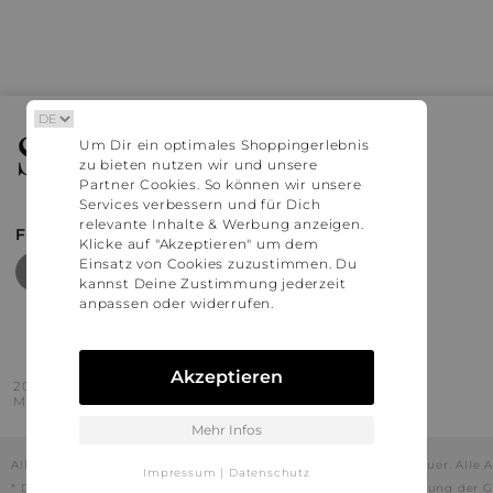
Stylaholic
Um Dir ein optimales Shoppingerlebnis
zu bieten nutzen wir und unsere
Partner Cookies. So können wir unsere
Services verbessern und für Dich
relevante Inhalte & Werbung anzeigen.
FIND MORE INSPIRATION
Klicke auf "Akzeptieren" um dem
Einsatz von Cookies zuzustimmen. Du
kannst Deine Zustimmung jederzeit
anpassen oder widerrufen.
Akzeptieren
2016 - 2026 © Stylaholic.
Made for you with love in munich.
Mehr Infos
Alle Preise inkl. der jeweils geltenden gesetzlichen Mehrwertsteuer. All
Impressum
|
Datenschutz
* Die angezeigten Preise beinhalten Rabatte, die durch die Nutzung der G