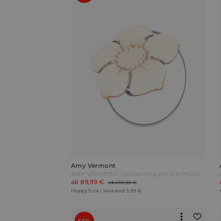
Amy Vermont
AMY VERMONT Damenring mit Perlmutt Weiß
ab 89,99 €
ab 259,99 €
Happy Size | Versand: 5,99 €