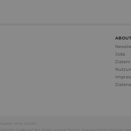
ABOUT
Newsle
Jobs
Datenr
Nutzu
Impre
Datens
e Angaben ohne Gewähr.
utschein-Codes auf den Seiten unserer Partner voraussichtlich realisiert we