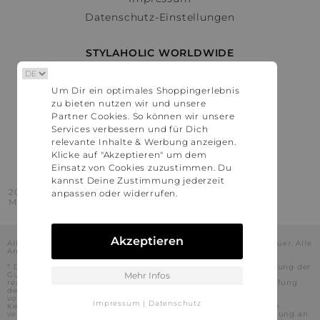
Datenschutz-Einstellungen
STYLAHOLIC WORLDWIDE
Deutschland
Um Dir ein optimales Shoppingerlebnis
Österreich
zu bieten nutzen wir und unsere
Schweiz
Partner Cookies. So können wir unsere
France
Services verbessern und für Dich
relevante Inhalte & Werbung anzeigen.
United States
Klicke auf "Akzeptieren" um dem
Einsatz von Cookies zuzustimmen. Du
kannst Deine Zustimmung jederzeit
2016 - 2026 © Stylaholic.
anpassen oder widerrufen.
Made for you with love in munich.
Akzeptieren
Alle Preise inkl. der jeweils geltenden gesetzlichen Mehrwertsteuer. Alle
Angaben ohne Gewähr.
* Die angezeigten Preise beinhalten Rabatte, die durch die Nutzung der
Gutschein-Codes auf den Seiten unserer Partner voraussichtlich
Mehr Infos
realisiert werden können. Stylaholic führt keine vollständige Prüfung
der Gutschein-Codes durch und es kann daher in Einzelfällen
vorkommen, dass die Gutscheine abweichend von unserem
Impressum
|
Datenschutz
Kenntnisstand bei dem jeweiligen Shop nicht oder nur teilweise
verwendet werden können. Darüber hinaus kann deren Verwendung an