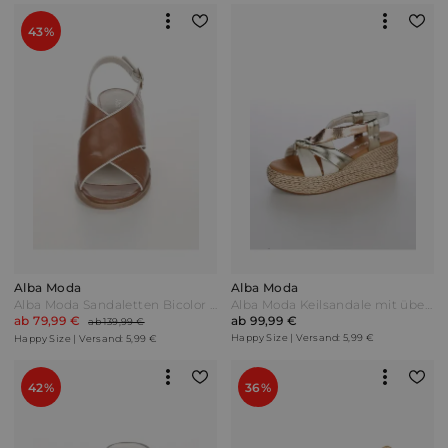
43%
Alba Moda
Alba Moda
Alba Moda Sandaletten Bicolor Cognac/Weiß Braun
Alba Moda Keilsandale mit überkreuzte Riemen Weiß/Bronze/Rosé Gold
ab 79,99 €
ab 99,99 €
ab 139,99 €
Happy Size | Versand: 5,99 €
Happy Size | Versand: 5,99 €
42%
36%