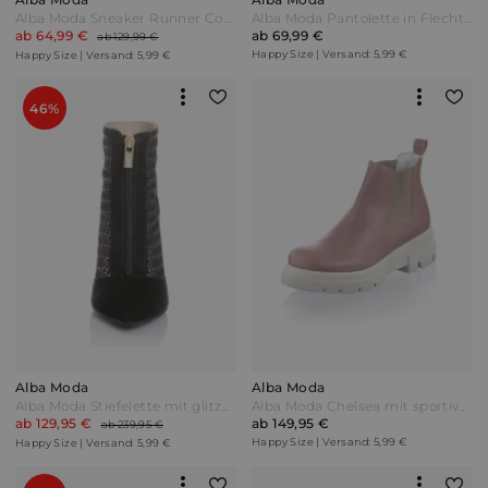
Alba Moda Sneaker Runner Cognac/Beige/Lila Braun
Alba Moda Pantolette in Flecht-Optik Grün/Metallic
ab 64,99 €
ab 69,99 €
ab 129,99 €
Happy Size | Versand: 5,99 €
Happy Size | Versand: 5,99 €
46%
Alba Moda
Alba Moda
Alba Moda Stiefelette mit glitzerndem Highlight Schwarz/Bronzefarben
Alba Moda Chelsea mit sportiver Sohle Altrosa Pink
ab 129,95 €
ab 149,95 €
ab 239,95 €
Happy Size | Versand: 5,99 €
Happy Size | Versand: 5,99 €