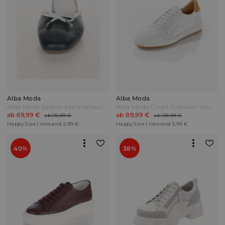
Alba Moda
Alba Moda
Alba Moda Sabots Marineblau/Weiß
Alba Moda Court-Sneaker Weiß/Cognac
ab 69,99 €
ab 89,99 €
ab 119,99 €
ab 139,99 €
Happy Size | Versand: 5,99 €
Happy Size | Versand: 5,99 €
40%
38%