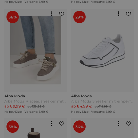
Happy Size | Versand: 5,99 €
Happy Size | Versand: 5,99 €
36%
29%
Alba Moda
Alba Moda
Alba Moda Plateausneaker mit funkelnden Ziersteinen Taupe Grau
Alba Moda Sneaker mit einperforierten Markeninitialien Weiß/Schwarz
ab 89,99 €
ab 84,99 €
ab 139,99 €
ab 119,99 €
Happy Size | Versand: 5,99 €
Happy Size | Versand: 5,99 €
38%
36%