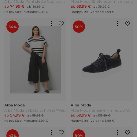
Alba Moda Pantolette Cognac Braun
Alba Moda Stiefelette mit elastischen Einsätzen Schwarz/Beige
ab 74,99 €
ab 69,99 €
ab 139,99 €
ab 119,99 €
Happy Size | Versand: 5,99 €
Happy Size | Versand: 5,99 €
54%
50%
Alba Moda
Alba Moda
Alba Moda Sabots Schwarz/Weiß
Alba Moda Sneaker in Teddy-Optik Dunkelblau
ab 54,99 €
ab 69,99 €
ab 119,99 €
ab 139,99 €
Happy Size | Versand: 5,99 €
Happy Size | Versand: 5,99 €
43%
80%