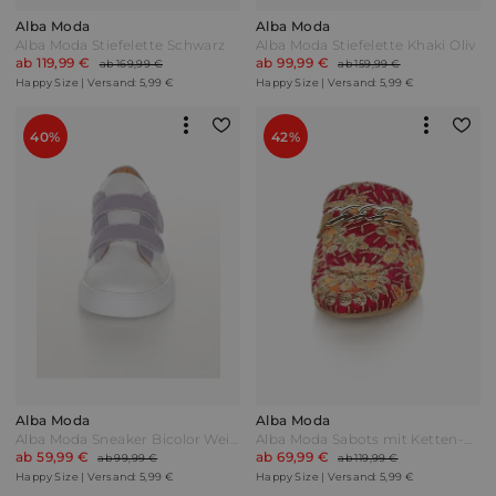
Alba Moda
Alba Moda
Alba Moda Stiefelette Schwarz
Alba Moda Stiefelette Khaki Oliv
ab 119,99 €
ab 99,99 €
ab 169,99 €
ab 159,99 €
Happy Size | Versand: 5,99 €
Happy Size | Versand: 5,99 €
40%
42%
Alba Moda
Alba Moda
Alba Moda Sneaker Bicolor Weiß/Lavendel
Alba Moda Sabots mit Ketten-Detail Rot/Goldfarben
ab 59,99 €
ab 69,99 €
ab 99,99 €
ab 119,99 €
Happy Size | Versand: 5,99 €
Happy Size | Versand: 5,99 €