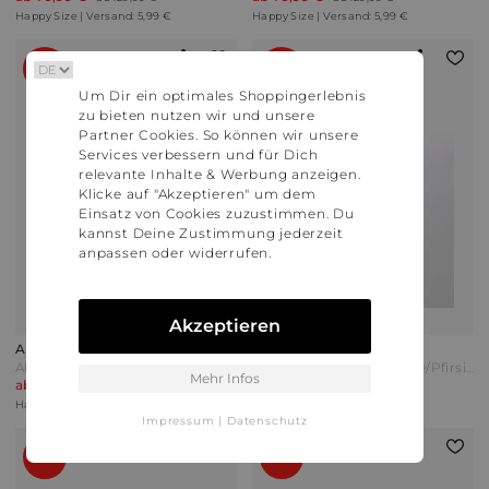
Happy Size | Versand: 5,99 €
Happy Size | Versand: 5,99 €
38%
54%
Um Dir ein optimales Shoppingerlebnis
zu bieten nutzen wir und unsere
Partner Cookies. So können wir unsere
Services verbessern und für Dich
relevante Inhalte & Werbung anzeigen.
Klicke auf "Akzeptieren" um dem
Einsatz von Cookies zuzustimmen. Du
kannst Deine Zustimmung jederzeit
anpassen oder widerrufen.
Akzeptieren
Alba Moda
Alba Moda
Alba Moda Plateauschnürer mit modische Sohle Grau/Schwarz
Alba Moda Sneaker Beige/Pfirsich
Mehr Infos
ab 79,99 €
ab 59,99 €
ab 129,99 €
ab 129,99 €
Happy Size | Versand: 5,99 €
Happy Size | Versand: 5,99 €
Impressum
|
Datenschutz
39%
29%