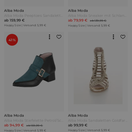
Alba Moda
Alba Moda
Alba Moda Peeptoes Sandalette Marineblau/Hellblau
Alba Moda Sneaker mit Schlangenakzente Schwarz/Goldfarben
ab 159,99 €
ab 79,99 €
ab 139,99 €
Happy Size | Versand: 5,99 €
Happy Size | Versand: 5,99 €
41%
Alba Moda
Alba Moda
Alba Moda Stiefelette Petrol/Schwarz Blau
Alba Moda Sandaletten Goldfarben
ab 94,99 €
ab 99,99 €
ab 159,99 €
Happy Size | Versand: 5,99 €
Happy Size | Versand: 5,99 €