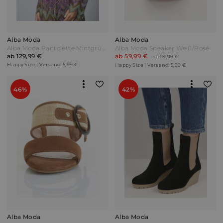
Alba Moda
Alba Moda
Alba Moda Pantolette Mintgrün/Lavendel
Alba Moda Sneaker Weiß/Rosé
ab 129,99 €
ab 59,99 €
ab 119,99 €
Happy Size | Versand: 5,99 €
Happy Size | Versand: 5,99 €
46%
42%
Alba Moda
Alba Moda