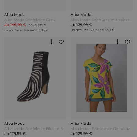
Alba Moda
Alba Moda
Alba Moda Stiefelette Grau
Alba Moda Schnürer mit spitzzulaufender Vorderkappe Schwarz/Weiß
ab 149,99 €
ab 139,99 €
ab 239,99 €
Happy Size | Versand: 5,99 €
Happy Size | Versand: 5,99 €
Alba Moda
Alba Moda
Alba Moda Stiefelette Bicolor Schwarz/Weiß
Alba Moda Pantolette Gelb/Lavendel
ab 179,99 €
ab 129,99 €