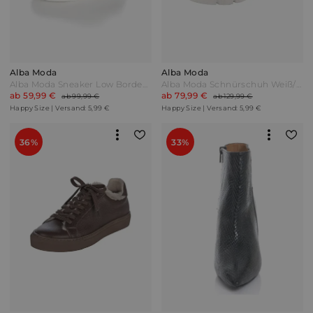
Alba Moda
Alba Moda
Alba Moda Sneaker Low Bordeaux/Weiß Rot
Alba Moda Schnürschuh Weiß/Grau
ab 59,99 €
ab 79,99 €
ab 99,99 €
ab 129,99 €
Happy Size | Versand: 5,99 €
Happy Size | Versand: 5,99 €
36%
33%