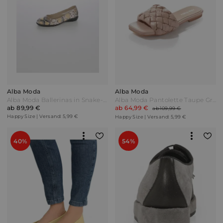
Alba Moda
Alba Moda
Alba Moda Ballerinas in Snake-Optik Goldfarben/Weiß/Multi
Alba Moda Pantolette Taupe Grau
ab 89,99 €
ab 64,99 €
ab 109,99 €
Happy Size | Versand: 5,99 €
Happy Size | Versand: 5,99 €
40%
54%