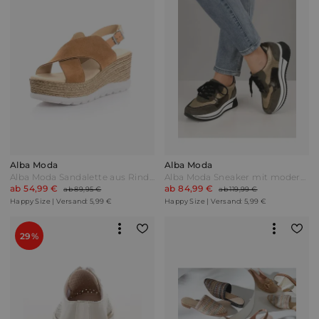
Alba Moda
Alba Moda
Alba Moda Sandalette aus Rindsvelousleder Cognac Braun
Alba Moda Sneaker mit modernem Materialmix Multicolor Oliv
ab 54,99 €
ab 84,99 €
ab 89,95 €
ab 119,99 €
Happy Size | Versand: 5,99 €
Happy Size | Versand: 5,99 €
29%