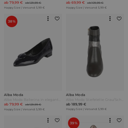
ab 79,99 €
ab 69,99 €
ab 129,99 €
ab 109,99 €
Happy Size | Versand: 5,99 €
Happy Size | Versand: 5,99 €
38%
Alba Moda
Alba Moda
Alba Moda Ballerina in eleganter spitzer Form Nachtblau/Schwarz
Alba Moda Stiefelette Grau/Schwarz
ab 79,99 €
ab 189,99 €
ab 129,99 €
Happy Size | Versand: 5,99 €
Happy Size | Versand: 5,99 €
39%