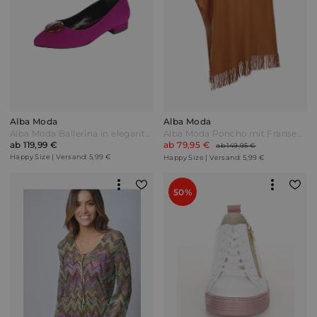
Alba Moda
Alba Moda
Alba Moda Ballerina in eleganter spitzer Form Lila
Alba Moda Poncho mit Fransenabschlüssen aus reinem Kaschmir Zimt Braun
ab 119,99 €
ab 79,95 €
ab 149,95 €
Happy Size | Versand: 5,99 €
Happy Size | Versand: 5,99 €
50%