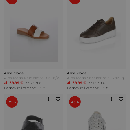
Alba Moda
Alba Moda
Alba Moda Pantolette Braun/Weiß
Alba Moda Sneaker mit Extralight Plateausohle Braun
ab 39,99 €
ab 39,99 €
ab 69,99 €
ab 199,99 €
Happy Size | Versand: 5,99 €
Happy Size | Versand: 5,99 €
39%
43%