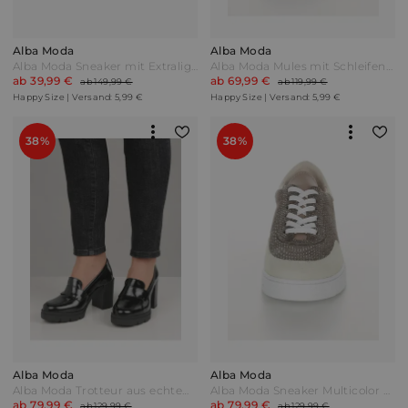
Alba Moda
Alba Moda
Alba Moda Sneaker mit Extralight Plateausohle Schwarz
Alba Moda Mules mit Schleifendetail Beige
ab 39,99 €
ab 69,99 €
ab 149,99 €
ab 119,99 €
Happy Size | Versand: 5,99 €
Happy Size | Versand: 5,99 €
38%
38%
Alba Moda
Alba Moda
Alba Moda Trotteur aus echtem Rindsleder Schwarz
Alba Moda Sneaker Multicolor Weiß/Taupe/Braun
ab 79,99 €
ab 79,99 €
ab 129,99 €
ab 129,99 €