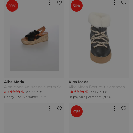
50%
50%
Alba Moda
Alba Moda
Alba Moda Keilsandale extra Soft Schwarz/Cognac
Alba Moda Boot mit zierenden Senkeln Schwarz
ab 49,99 €
ab 69,99 €
ab 99,99 €
ab 139,99 €
Happy Size | Versand: 5,99 €
Happy Size | Versand: 5,99 €
41%