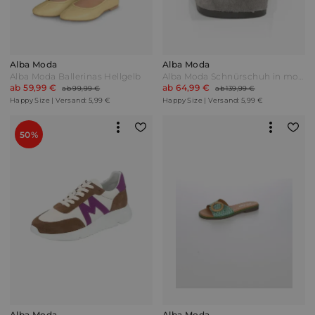
Alba Moda
Alba Moda
Alba Moda Ballerinas Hellgelb
Alba Moda Schnürschuh in modische Materialkombination Grau/Schwarz
ab 59,99 €
ab 64,99 €
ab 99,99 €
ab 139,99 €
Happy Size | Versand: 5,99 €
Happy Size | Versand: 5,99 €
50%
Alba Moda
Alba Moda