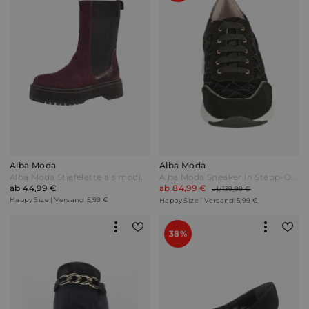
Alba Moda
Alba Moda
Alba Moda Stiefelette als modisches Highlight Lila
Alba Moda Sneaker in Stepp-Optik Schwarz
ab 44,99 €
ab 84,99 €
ab 139,99 €
Happy Size | Versand: 5,99 €
Happy Size | Versand: 5,99 €
38%