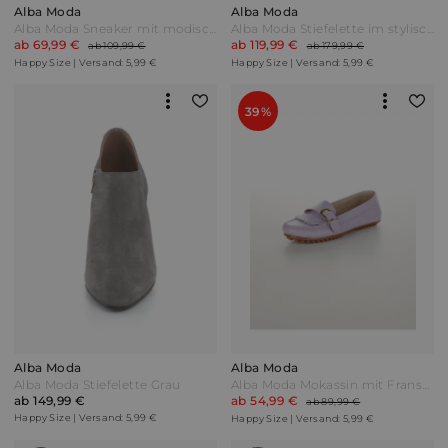
Alba Moda
Alba Moda
Alba Moda Sneaker mit modischem Fellimitatbesatz Dunkelbraun
Alba Moda Stiefelette im stylischen Design Schwarz
ab 69,99 €
ab 119,99 €
ab 109,99 €
ab 179,99 €
Happy Size | Versand: 5,99 €
Happy Size | Versand: 5,99 €
39%
Alba Moda
Alba Moda
Alba Moda Stiefelette Grau
Alba Moda Mokassin mit Fransen Lila
ab 149,99 €
ab 54,99 €
ab 89,99 €
Happy Size | Versand: 5,99 €
Happy Size | Versand: 5,99 €