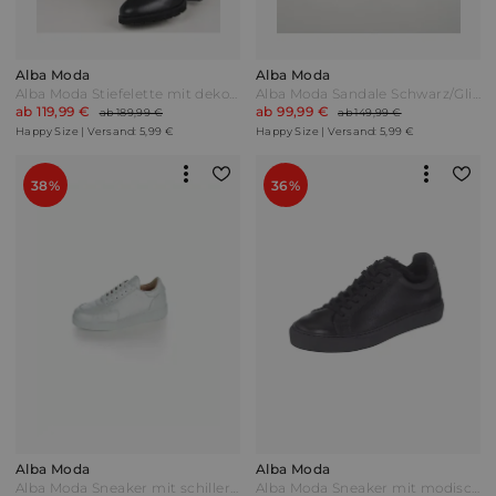
Alba Moda
Alba Moda
Alba Moda Stiefelette mit dekorativer Schließe Schwarz
Alba Moda Sandale Schwarz/Glitzer
ab 119,99 €
ab 99,99 €
ab 189,99 €
ab 149,99 €
Happy Size | Versand: 5,99 €
Happy Size | Versand: 5,99 €
38%
36%
Alba Moda
Alba Moda
Alba Moda Sneaker mit schillernden Details Silberfarben/Irisierend
Alba Moda Sneaker mit modischem Fellimitatbesatz Schwarz