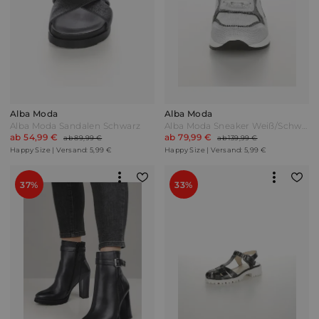
Alba Moda
Alba Moda
Alba Moda Sandalen Schwarz
Alba Moda Sneaker Weiß/Schwarz/Silberfarben
ab 54,99 €
ab 79,99 €
ab 89,99 €
ab 139,99 €
Happy Size | Versand: 5,99 €
Happy Size | Versand: 5,99 €
37%
33%