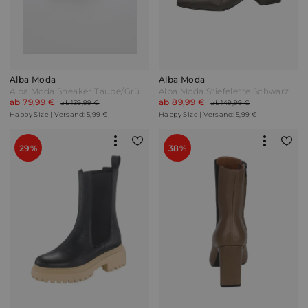
Alba Moda
Alba Moda
Alba Moda Sneaker Taupe/Grün/Metallic
Alba Moda Stiefelette Schwarz
ab 79,99 €
ab 89,99 €
ab 139,99 €
ab 149,99 €
Happy Size | Versand: 5,99 €
Happy Size | Versand: 5,99 €
29%
38%