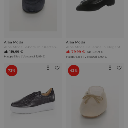
Alba Moda
Alba Moda
Alba Moda Sabots mit Ketten-Detail Marineblau
Alba Moda Ballerina in eleganter spitzer Form Schwarz/Blau
ab 119,99 €
ab 79,99 €
ab 129,99 €
Happy Size | Versand: 5,99 €
Happy Size | Versand: 5,99 €
73%
42%