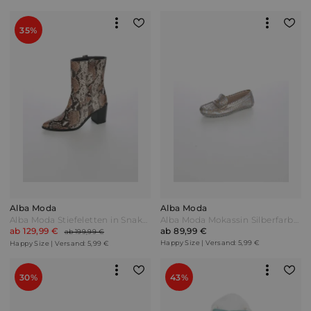
35%
Alba Moda
Alba Moda
Alba Moda Stiefeletten in Snake-Optik Braun/Weiß
Alba Moda Mokassin Silberfarben/Beige
ab 129,99 €
ab 89,99 €
ab 199,99 €
Happy Size | Versand: 5,99 €
Happy Size | Versand: 5,99 €
30%
43%