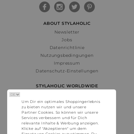
ABOUT STYLAHOLIC
Newsletter
Jobs
Datenrichtlinie
Nutzungsbedingungen
Impressum
Datenschutz-Einstellungen
STYLAHOLIC WORLDWIDE
Deutschland
Um Dir ein optimales Shoppingerlebnis
Österreich
zu bieten nutzen wir und unsere
Schweiz
Partner Cookies. So können wir unsere
France
Services verbessern und für Dich
relevante Inhalte & Werbung anzeigen.
United States
Klicke auf "Akzeptieren" um dem
Einsatz von Cookies zuzustimmen. Du