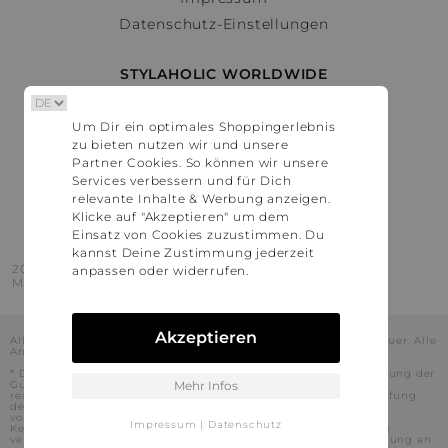
Datenschutz-Einstellungen
STYLAHOLIC WORLDWIDE
Deutschland
Um Dir ein optimales Shoppingerlebnis
Österreich
zu bieten nutzen wir und unsere
Schweiz
Partner Cookies. So können wir unsere
France
Services verbessern und für Dich
relevante Inhalte & Werbung anzeigen.
United States
Klicke auf "Akzeptieren" um dem
Einsatz von Cookies zuzustimmen. Du
kannst Deine Zustimmung jederzeit
2016 - 2026 © Stylaholic.
anpassen oder widerrufen.
Made for you with love in munich.
Akzeptieren
Alle Preise inkl. der jeweils geltenden gesetzlichen Mehrwertsteuer. Alle
Angaben ohne Gewähr.
* Die angezeigten Preise beinhalten Rabatte, die durch die Nutzung der
Gutschein-Codes auf den Seiten unserer Partner voraussichtlich
Mehr Infos
realisiert werden können. Stylaholic führt keine vollständige Prüfung
der Gutschein-Codes durch und es kann daher in Einzelfällen
vorkommen, dass die Gutscheine abweichend von unserem
Impressum
|
Datenschutz
Kenntnisstand bei dem jeweiligen Shop nicht oder nur teilweise
verwendet werden können. Darüber hinaus kann deren Verwendung an