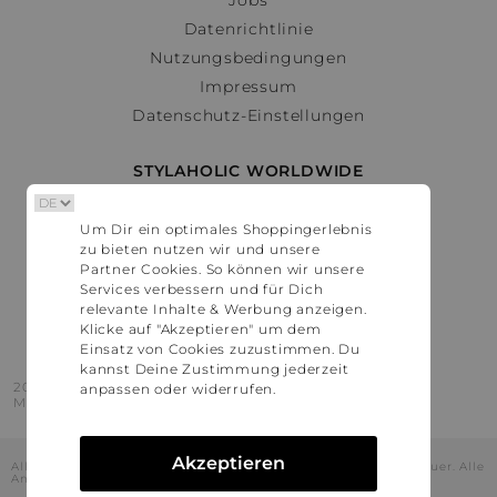
Datenrichtlinie
Nutzungsbedingungen
Impressum
Datenschutz-Einstellungen
STYLAHOLIC WORLDWIDE
Deutschland
Um Dir ein optimales Shoppingerlebnis
Österreich
zu bieten nutzen wir und unsere
Schweiz
Partner Cookies. So können wir unsere
France
Services verbessern und für Dich
relevante Inhalte & Werbung anzeigen.
United States
Klicke auf "Akzeptieren" um dem
Einsatz von Cookies zuzustimmen. Du
kannst Deine Zustimmung jederzeit
2016 - 2026 © Stylaholic.
anpassen oder widerrufen.
Made for you with love in munich.
Akzeptieren
Alle Preise inkl. der jeweils geltenden gesetzlichen Mehrwertsteuer. Alle
Angaben ohne Gewähr.