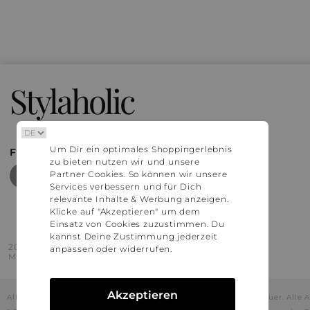
Stylaholic
Um Dir ein optimales Shoppingerlebnis
FIND MORE INSPIRATION
zu bieten nutzen wir und unsere
Partner Cookies. So können wir unsere
Services verbessern und für Dich
relevante Inhalte & Werbung anzeigen.
Klicke auf "Akzeptieren" um dem
Einsatz von Cookies zuzustimmen. Du
kannst Deine Zustimmung jederzeit
2016 - 2026 © Stylaholic.
anpassen oder widerrufen.
Made for you with love in munich.
Akzeptieren
Alle Preise inkl. der jeweils geltenden gesetzlichen Mehrwertsteuer. All