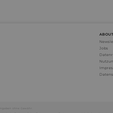
ABOUT
Newsle
Jobs
Datenr
Nutzu
Impre
Datens
e Angaben ohne Gewähr.