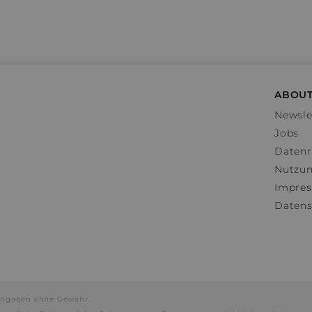
ABOUT
Newsle
Jobs
Datenr
Nutzu
Impre
Datens
e Angaben ohne Gewähr.