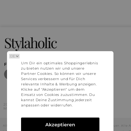
Stylaholic
Um Dir ein optimales Shoppingerlebnis
FIND MORE INSPIRATION
zu bieten nutzen wir und unsere
Partner Cookies. So können wir unsere
Services verbessern und für Dich
relevante Inhalte & Werbung anzeigen.
Klicke auf "Akzeptieren" um dem
Einsatz von Cookies zuzustimmen. Du
kannst Deine Zustimmung jederzeit
2016 - 2026 © Stylaholic.
anpassen oder widerrufen.
Made for you with love in munich.
Akzeptieren
Alle Preise inkl. der jeweils geltenden gesetzlichen Mehrwertsteuer. All