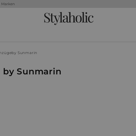
+ Marken
Stylaholic
anzüge
by Sunmarin
e by Sunmarin