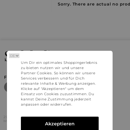
Sorry. There are actual no prod
Stylaholic
Um Dir ein optimales Shoppingerlebnis
zu bieten nutzen wir und unsere
Partner Cookies. So können wir unsere
FIND MORE INSPIRATION
Services verbessern und für Dich
relevante Inhalte & Werbung anzeigen.
Klicke auf "Akzeptieren" um dem
Einsatz von Cookies zuzustimmen. Du
kannst Deine Zustimmung jederzeit
anpassen oder widerrufen.
2016 - 2026 © Stylaholic.
Made for you with love in munich.
Akzeptieren