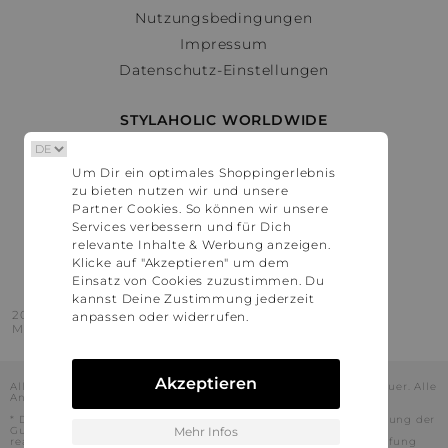
Nutzungsbedingungen
Impressum
Datenschutz-Einstellungen
STYLAHOLIC WORLDWIDE
Deutschland
Um Dir ein optimales Shoppingerlebnis
Österreich
zu bieten nutzen wir und unsere
Schweiz
Partner Cookies. So können wir unsere
France
Services verbessern und für Dich
relevante Inhalte & Werbung anzeigen.
United States
Klicke auf "Akzeptieren" um dem
Einsatz von Cookies zuzustimmen. Du
kannst Deine Zustimmung jederzeit
2016 - 2026 © Stylaholic.
anpassen oder widerrufen.
Made for you with love in munich.
Akzeptieren
Alle Preise inkl. der jeweils geltenden gesetzlichen Mehrwertsteuer. Alle
Angaben ohne Gewähr.
* Die angezeigten Preise beinhalten Rabatte, die durch die Nutzung der
Gutschein-Codes auf den Seiten unserer Partner voraussichtlich
Mehr Infos
realisiert werden können. Stylaholic führt keine vollständige Prüfung