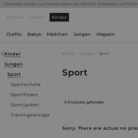
Die besten Outfits zum Nachshoppen aus 100.000+ Produkten und 7.000
Damen
Herren
Kinder
Outfits
Babys
Mädchen
Jungen
Magazin
Kinder
Kinder
Jungen
Sport
Jungen
Sport
Sport
Sportschuhe
Sporthosen
0 Produkte gefunden
Sportjacken
Trainingsanzüge
Sorry. There are actual no prod