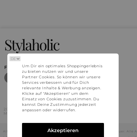
Stylaholic
Um Dir ein optimales Shoppingerlebnis
FIND MORE INSPIRATION
zu bieten nutzen wir und unsere
Partner Cookies. So können wir unsere
Services verbessern und für Dich
relevante Inhalte & Werbung anzeigen.
Klicke auf "Akzeptieren" um dem
Einsatz von Cookies zuzustimmen. Du
kannst Deine Zustimmung jederzeit
2016 - 2026 © Stylaholic.
anpassen oder widerrufen.
Made for you with love in munich.
Akzeptieren
Alle Preise inkl. der jeweils geltenden gesetzlichen Mehrwertsteuer. All