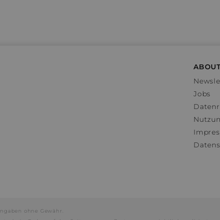
ABOUT
Newsle
Jobs
Datenr
Nutzu
Impre
Datens
e Angaben ohne Gewähr.