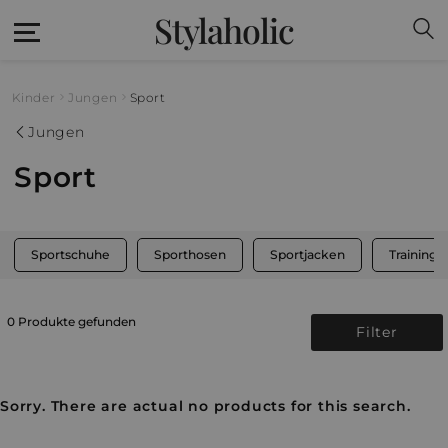
Stylaholic
Kinder
Jungen
Sport
Jungen
Sport
Sportschuhe
Sporthosen
Sportjacken
Training
0 Produkte gefunden
Filter
Sorry. There are actual no products for this search.