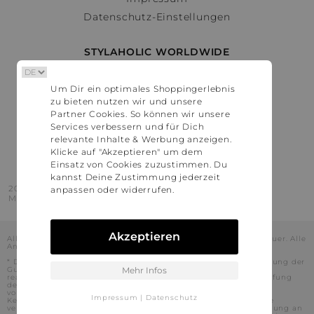
Datenschutz-Einstellungen
STYLAHOLIC WORLDWIDE
Deutschland
Um Dir ein optimales Shoppingerlebnis
Österreich
zu bieten nutzen wir und unsere
Schweiz
Partner Cookies. So können wir unsere
France
Services verbessern und für Dich
relevante Inhalte & Werbung anzeigen.
United States
Klicke auf "Akzeptieren" um dem
Einsatz von Cookies zuzustimmen. Du
kannst Deine Zustimmung jederzeit
2016 - 2026 © Stylaholic.
anpassen oder widerrufen.
Made for you with love in munich.
Akzeptieren
Alle Preise inkl. der jeweils geltenden gesetzlichen Mehrwertsteuer. Alle
Angaben ohne Gewähr.
* Die angezeigten Preise beinhalten Rabatte, die durch die Nutzung der
Gutschein-Codes auf den Seiten unserer Partner voraussichtlich
Mehr Infos
realisiert werden können. Stylaholic führt keine vollständige Prüfung
der Gutschein-Codes durch und es kann daher in Einzelfällen
vorkommen, dass die Gutscheine abweichend von unserem
Impressum
|
Datenschutz
Kenntnisstand bei dem jeweiligen Shop nicht oder nur teilweise
verwendet werden können. Darüber hinaus kann deren Verwendung an