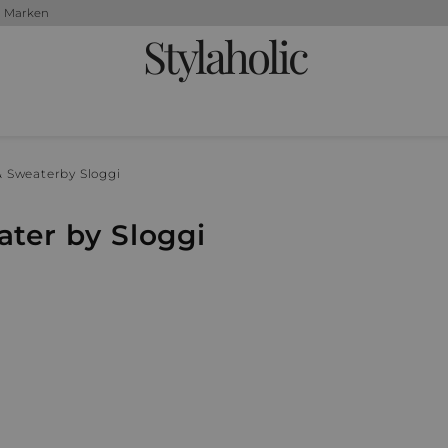
+ Marken
Stylaholic
& Sweater
by Sloggi
ater by Sloggi