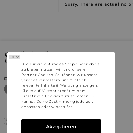
Sorry. There are actual no pr
Stylaholic
Um Dir ein optimales Shoppingerlebnis
zu bieten nutzen wir und unsere
Partner Cookies. So können wir unsere
FIND MORE INSPIRATION
Services verbessern und für Dich
relevante Inhalte & Werbung anzeigen.
Klicke auf "Akzeptieren" um dem
Einsatz von Cookies zuzustimmen. Du
kannst Deine Zustimmung jederzeit
anpassen oder widerrufen.
2016 - 2026 © Stylaholic.
Made for you with love in munich.
Akzeptieren