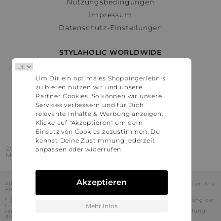
Nutzungsbedingungen
Impressum
Datenschutz-Einstellungen
STYLAHOLIC WORLDWIDE
Deutschland
Um Dir ein optimales Shoppingerlebnis
Österreich
zu bieten nutzen wir und unsere
Schweiz
Partner Cookies. So können wir unsere
France
Services verbessern und für Dich
relevante Inhalte & Werbung anzeigen.
United States
Klicke auf "Akzeptieren" um dem
Einsatz von Cookies zuzustimmen. Du
kannst Deine Zustimmung jederzeit
2016 - 2026 © Stylaholic.
anpassen oder widerrufen.
Made for you with love in munich.
Akzeptieren
Alle Preise inkl. der jeweils geltenden gesetzlichen Mehrwertsteuer. Alle
Angaben ohne Gewähr.
* Die angezeigten Preise beinhalten Rabatte, die durch die Nutzung der
Gutschein-Codes auf den Seiten unserer Partner voraussichtlich
Mehr Infos
realisiert werden können. Stylaholic führt keine vollständige Prüfung
der Gutschein-Codes durch und es kann daher in Einzelfällen