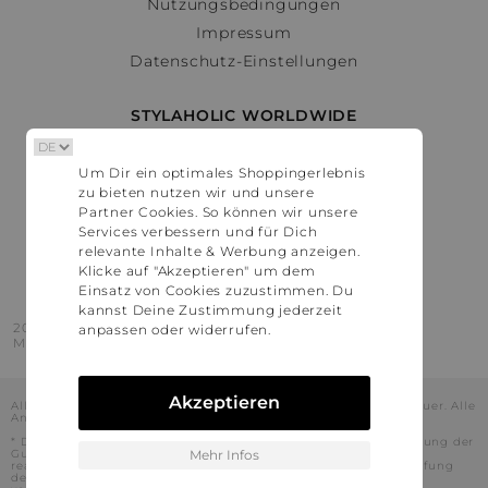
Nutzungsbedingungen
Impressum
Datenschutz-Einstellungen
STYLAHOLIC WORLDWIDE
Deutschland
Um Dir ein optimales Shoppingerlebnis
Österreich
zu bieten nutzen wir und unsere
Schweiz
Partner Cookies. So können wir unsere
France
Services verbessern und für Dich
relevante Inhalte & Werbung anzeigen.
United States
Klicke auf "Akzeptieren" um dem
Einsatz von Cookies zuzustimmen. Du
kannst Deine Zustimmung jederzeit
2016 - 2026 © Stylaholic.
anpassen oder widerrufen.
Made for you with love in munich.
Akzeptieren
Alle Preise inkl. der jeweils geltenden gesetzlichen Mehrwertsteuer. Alle
Angaben ohne Gewähr.
* Die angezeigten Preise beinhalten Rabatte, die durch die Nutzung der
Gutschein-Codes auf den Seiten unserer Partner voraussichtlich
Mehr Infos
realisiert werden können. Stylaholic führt keine vollständige Prüfung
der Gutschein-Codes durch und es kann daher in Einzelfällen