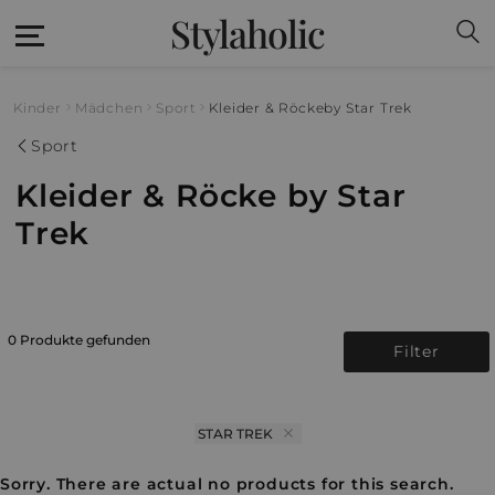
Stylaholic
Kinder
Mädchen
Sport
Kleider & Röcke
by Star Trek
Sport
Kleider & Röcke by Star
Trek
0 Produkte gefunden
Filter
STAR TREK
Sorry. There are actual no products for this search.