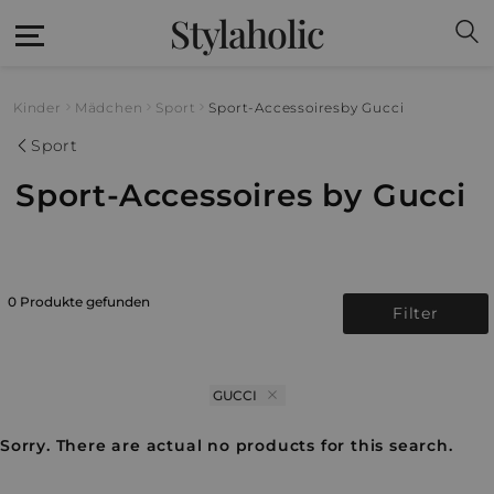
Stylaholic
Kinder
Mädchen
Sport
Sport-Accessoires
by Gucci
Sport
Sport-Accessoires by Gucci
0 Produkte gefunden
Filter
GUCCI
Sorry. There are actual no products for this search.