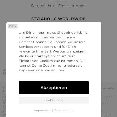
Datenschutz-Einstellungen
STYLAHOLIC WORLDWIDE
Deutschland
Um Dir ein optimales Shoppingerlebnis
Österreich
zu bieten nutzen wir und unsere
Schweiz
Partner Cookies. So können wir unsere
France
Services verbessern und für Dich
relevante Inhalte & Werbung anzeigen.
United States
Klicke auf "Akzeptieren" um dem
Einsatz von Cookies zuzustimmen. Du
kannst Deine Zustimmung jederzeit
2016 - 2026 © Stylaholic.
anpassen oder widerrufen.
Made for you with love in munich.
Akzeptieren
Alle Preise inkl. der jeweils geltenden gesetzlichen Mehrwertsteuer. Alle
Angaben ohne Gewähr.
* Die angezeigten Preise beinhalten Rabatte, die durch die Nutzung der
Gutschein-Codes auf den Seiten unserer Partner voraussichtlich
Mehr Infos
realisiert werden können. Stylaholic führt keine vollständige Prüfung
der Gutschein-Codes durch und es kann daher in Einzelfällen
vorkommen, dass die Gutscheine abweichend von unserem
Impressum
|
Datenschutz
Kenntnisstand bei dem jeweiligen Shop nicht oder nur teilweise
verwendet werden können. Darüber hinaus kann deren Verwendung an