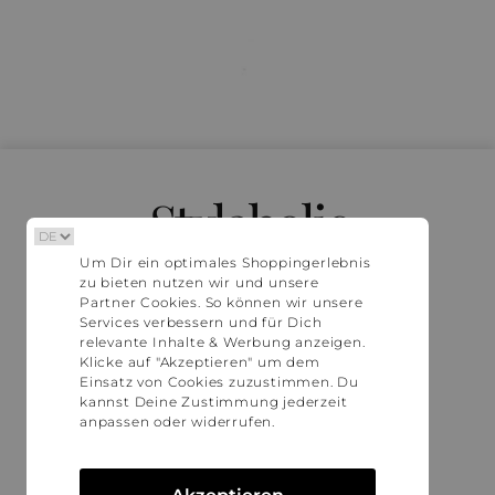
Stylaholic
Um Dir ein optimales Shoppingerlebnis
zu bieten nutzen wir und unsere
Partner Cookies. So können wir unsere
FIND MORE INSPIRATION
Services verbessern und für Dich
relevante Inhalte & Werbung anzeigen.
Klicke auf "Akzeptieren" um dem
Einsatz von Cookies zuzustimmen. Du
ABOUT STYLAHOLIC
kannst Deine Zustimmung jederzeit
anpassen oder widerrufen.
Newsletter
Jobs
Datenrichtlinie