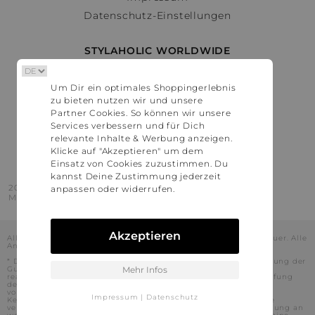
Datenschutz-Einstellungen
STYLAHOLIC WORLDWIDE
Deutschland
Um Dir ein optimales Shoppingerlebnis
Österreich
zu bieten nutzen wir und unsere
Schweiz
Partner Cookies. So können wir unsere
France
Services verbessern und für Dich
relevante Inhalte & Werbung anzeigen.
United States
Klicke auf "Akzeptieren" um dem
Einsatz von Cookies zuzustimmen. Du
kannst Deine Zustimmung jederzeit
2016 - 2026 © Stylaholic.
anpassen oder widerrufen.
Made for you with love in munich.
Akzeptieren
Alle Preise inkl. der jeweils geltenden gesetzlichen Mehrwertsteuer. Alle
Angaben ohne Gewähr.
* Die angezeigten Preise beinhalten Rabatte, die durch die Nutzung der
Gutschein-Codes auf den Seiten unserer Partner voraussichtlich
Mehr Infos
realisiert werden können. Stylaholic führt keine vollständige Prüfung
der Gutschein-Codes durch und es kann daher in Einzelfällen
vorkommen, dass die Gutscheine abweichend von unserem
Impressum
|
Datenschutz
Kenntnisstand bei dem jeweiligen Shop nicht oder nur teilweise
verwendet werden können. Darüber hinaus kann deren Verwendung an