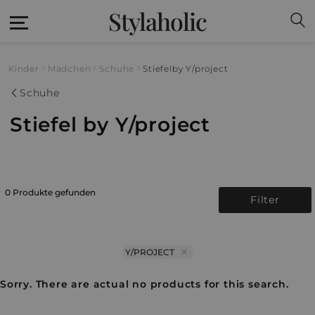
Stylaholic
Kinder
Mädchen
Schuhe
Stiefel
by Y/project
Schuhe
Stiefel by Y/project
0 Produkte gefunden
Filter
Y/PROJECT
Sorry. There are actual no products for this search.