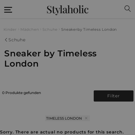
Stylaholic
Kinder
Mädchen
Schuhe
Sneaker
by Timeless London
Schuhe
Sneaker by Timeless
London
0 Produkte gefunden
Filter
TIMELESS LONDON
Sorry. There are actual no products for this search.