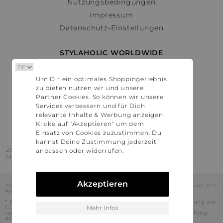
Nutzungsbedingungen
Impressum
Datenschutz-Einstellungen
STYLAHOLIC WORLDWIDE
Deutschland
Um Dir ein optimales Shoppingerlebnis
Österreich
zu bieten nutzen wir und unsere
Schweiz
Partner Cookies. So können wir unsere
France
Services verbessern und für Dich
relevante Inhalte & Werbung anzeigen.
United States
Klicke auf "Akzeptieren" um dem
Einsatz von Cookies zuzustimmen. Du
kannst Deine Zustimmung jederzeit
2016 - 2026 © Stylaholic.
anpassen oder widerrufen.
Made for you with love in munich.
Akzeptieren
Alle Preise inkl. der jeweils geltenden gesetzlichen Mehrwertsteuer. Alle
Angaben ohne Gewähr.
* Die angezeigten Preise beinhalten Rabatte, die durch die Nutzung der
Gutschein-Codes auf den Seiten unserer Partner voraussichtlich
Mehr Infos
realisiert werden können. Stylaholic führt keine vollständige Prüfung
der Gutschein-Codes durch und es kann daher in Einzelfällen