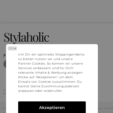
Stylaholic
Um Dir ein optimales Shoppingerlebnis
FIND MORE INSPIRATION
zu bieten nutzen wir und unsere
Partner Cookies. So können wir unsere
Services verbessern und für Dich
relevante Inhalte & Werbung anzeigen.
Klicke auf "Akzeptieren" um dem
Einsatz von Cookies zuzustimmen. Du
kannst Deine Zustimmung jederzeit
2016 - 2026 © Stylaholic.
anpassen oder widerrufen.
Made for you with love in munich.
Akzeptieren
Alle Preise inkl. der jeweils geltenden gesetzlichen Mehrwertsteuer. All