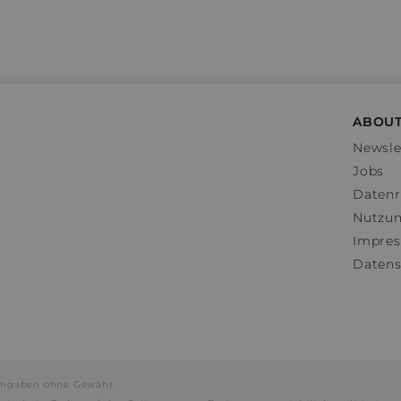
ABOUT
Newsle
Jobs
Datenr
Nutzu
Impre
Datens
e Angaben ohne Gewähr.