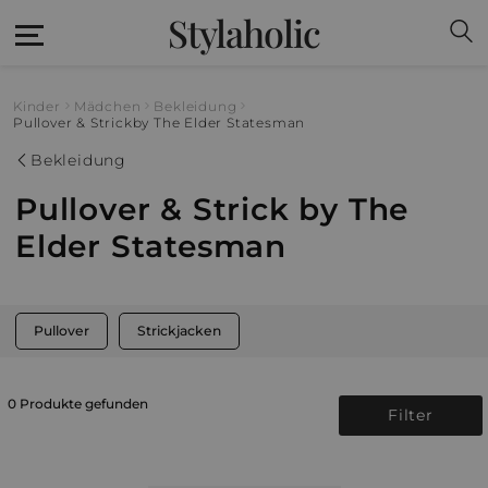
Stylaholic
Kinder
Mädchen
Bekleidung
Pullover & Strick
by The Elder Statesman
Bekleidung
Pullover & Strick by The
Elder Statesman
Pullover
Strickjacken
0 Produkte gefunden
Filter