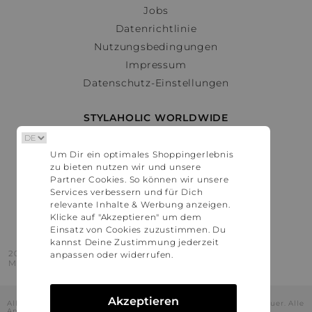
Jobs
Datenrichtlinie
Nutzungsbedingungen
Impressum
Datenschutz-Einstellungen
STYLAHOLIC WORLDWIDE
Deutschland
Um Dir ein optimales Shoppingerlebnis
Österreich
zu bieten nutzen wir und unsere
Schweiz
Partner Cookies. So können wir unsere
France
Services verbessern und für Dich
relevante Inhalte & Werbung anzeigen.
United States
Klicke auf "Akzeptieren" um dem
Einsatz von Cookies zuzustimmen. Du
kannst Deine Zustimmung jederzeit
2016 - 2026 © Stylaholic.
anpassen oder widerrufen.
Made for you with love in munich.
Akzeptieren
Alle Preise inkl. der jeweils geltenden gesetzlichen Mehrwertsteuer. Alle
Angaben ohne Gewähr.