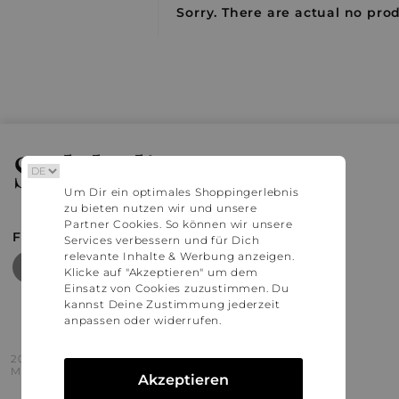
Sorry. There are actual no prod
Stylaholic
Um Dir ein optimales Shoppingerlebnis
zu bieten nutzen wir und unsere
Partner Cookies. So können wir unsere
FIND MORE INSPIRATION
Services verbessern und für Dich
relevante Inhalte & Werbung anzeigen.
Klicke auf "Akzeptieren" um dem
Einsatz von Cookies zuzustimmen. Du
kannst Deine Zustimmung jederzeit
anpassen oder widerrufen.
2016 - 2026 © Stylaholic.
Made for you with love in munich.
Akzeptieren