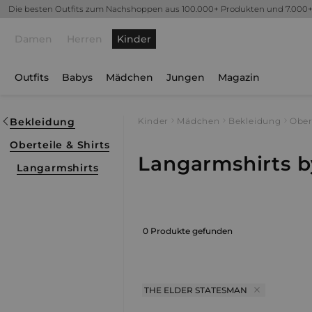
Die besten Outfits zum Nachshoppen aus 100.000+ Produkten und 7.000
Damen
Herren
Kinder
Outfits
Babys
Mädchen
Jungen
Magazin
Bekleidung
Kinder
Mädchen
Bekleidung
Ober
Oberteile & Shirts
Langarmshirts b
Langarmshirts
0 Produkte gefunden
THE ELDER STATESMAN