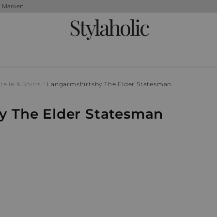
+ Marken
Stylaholic
teile & Shirts
Langarmshirts
by The Elder Statesman
y The Elder Statesman