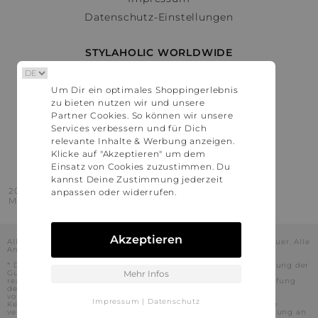
Datenschutz-Einstellungen
STYLAHOLIC WORLDWIDE
Deutschland
Um Dir ein optimales Shoppingerlebnis
Österreich
zu bieten nutzen wir und unsere
Schweiz
Partner Cookies. So können wir unsere
France
Services verbessern und für Dich
relevante Inhalte & Werbung anzeigen.
United States
Klicke auf "Akzeptieren" um dem
Einsatz von Cookies zuzustimmen. Du
kannst Deine Zustimmung jederzeit
2016 - 2026 © Stylaholic.
anpassen oder widerrufen.
Made for you with love in munich.
Akzeptieren
Alle Preise inkl. der jeweils geltenden gesetzlichen Mehrwertsteuer. Alle
Angaben ohne Gewähr.
* Die angezeigten Preise beinhalten Rabatte, die durch die Nutzung der
Gutschein-Codes auf den Seiten unserer Partner voraussichtlich
Mehr Infos
realisiert werden können. Stylaholic führt keine vollständige Prüfung
der Gutschein-Codes durch und es kann daher in Einzelfällen
vorkommen, dass die Gutscheine abweichend von unserem
Impressum
|
Datenschutz
Kenntnisstand bei dem jeweiligen Shop nicht oder nur teilweise
verwendet werden können. Darüber hinaus kann deren Verwendung an