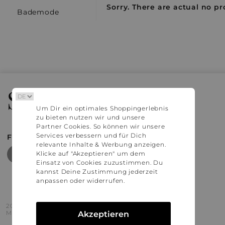
Sorry. There are actual no pr
Bademode
Stylaholic
Um Dir ein optimales Shoppingerlebnis
zu bieten nutzen wir und unsere
Partner Cookies. So können wir unsere
Services verbessern und für Dich
FIND MORE INSPIRATION
relevante Inhalte & Werbung anzeigen.
Klicke auf "Akzeptieren" um dem
Einsatz von Cookies zuzustimmen. Du
kannst Deine Zustimmung jederzeit
anpassen oder widerrufen.
2016 - 2026 © Stylaholic.
Made for you with love in munich.
Akzeptieren