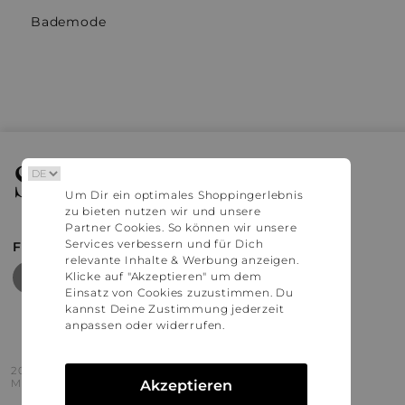
Bademode
Stylaholic
Um Dir ein optimales Shoppingerlebnis
zu bieten nutzen wir und unsere
Partner Cookies. So können wir unsere
Services verbessern und für Dich
FIND MORE INSPIRATION
relevante Inhalte & Werbung anzeigen.
Klicke auf "Akzeptieren" um dem
Einsatz von Cookies zuzustimmen. Du
kannst Deine Zustimmung jederzeit
anpassen oder widerrufen.
2016 - 2026 © Stylaholic.
Made for you with love in munich.
Akzeptieren