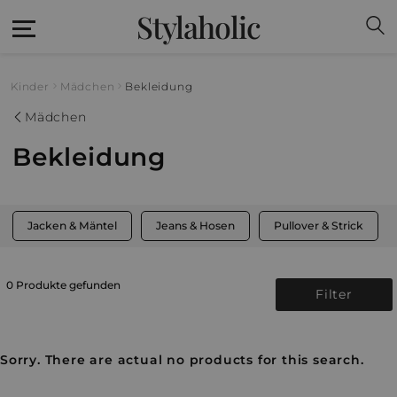
Stylaholic
Kinder
Mädchen
Bekleidung
Mädchen
Bekleidung
Jacken & Mäntel
Jeans & Hosen
Pullover & Strick
0 Produkte gefunden
Filter
Sorry. There are actual no products for this search.