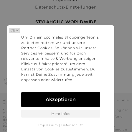
Datenschutz-Einstellungen
STYLAHOLIC WORLDWIDE
Deutschland
Um Dir ein optimales Shoppingerlebnis
Österreich
zu bieten nutzen wir und unsere
Schweiz
Partner Cookies. So können wir unsere
France
Services verbessern und für Dich
relevante Inhalte & Werbung anzeigen.
United States
Klicke auf "Akzeptieren" um dem
Einsatz von Cookies zuzustimmen. Du
kannst Deine Zustimmung jederzeit
2016 - 2026 © Stylaholic.
anpassen oder widerrufen.
Made for you with love in munich.
Akzeptieren
Alle Preise inkl. der jeweils geltenden gesetzlichen Mehrwertsteuer. Alle
Angaben ohne Gewähr.
* Die angezeigten Preise beinhalten Rabatte, die durch die Nutzung der
Gutschein-Codes auf den Seiten unserer Partner voraussichtlich
Mehr Infos
realisiert werden können. Stylaholic führt keine vollständige Prüfung
der Gutschein-Codes durch und es kann daher in Einzelfällen
vorkommen, dass die Gutscheine abweichend von unserem
Impressum
|
Datenschutz
Kenntnisstand bei dem jeweiligen Shop nicht oder nur teilweise
verwendet werden können. Darüber hinaus kann deren Verwendung an