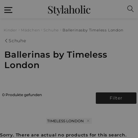
Stylaholic
Kinder
Mädchen
Schuhe
Ballerinas
by Timeless London
Schuhe
Ballerinas by Timeless
London
0 Produkte gefunden
Filter
TIMELESS LONDON
Sorry. There are actual no products for this search.