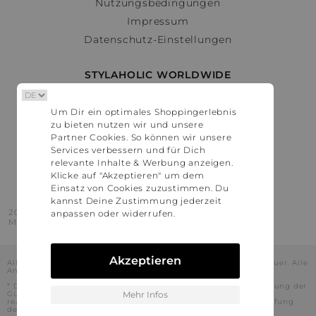
Nutzungsbedingungen
Impressum
Datenschutz-Einstellungen
STYLAHOLIC WORLDWIDE
Deutschland
Um Dir ein optimales Shoppingerlebnis
Österreich
zu bieten nutzen wir und unsere
Schweiz
Partner Cookies. So können wir unsere
France
Services verbessern und für Dich
relevante Inhalte & Werbung anzeigen.
United States
Klicke auf "Akzeptieren" um dem
Einsatz von Cookies zuzustimmen. Du
kannst Deine Zustimmung jederzeit
2016 - 2026 © Stylaholic.
anpassen oder widerrufen.
Made for you with love in munich.
Akzeptieren
Alle Preise inkl. der jeweils geltenden gesetzlichen Mehrwertsteuer. Alle
Angaben ohne Gewähr.
* Die angezeigten Preise beinhalten Rabatte, die durch die Nutzung der
Gutschein-Codes auf den Seiten unserer Partner voraussichtlich
Mehr Infos
realisiert werden können. Stylaholic führt keine vollständige Prüfung
der Gutschein-Codes durch und es kann daher in Einzelfällen