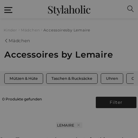
Stylaholic
Kinder
Mädchen
Accessoires
by Lemaire
Mädchen
Accessoires by Lemaire
Mützen & Hüte
Taschen & Rucksäcke
Uhren
Gür
0 Produkte gefunden
Filter
LEMAIRE