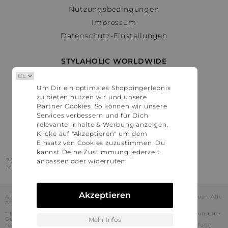
Nutzungsbedingungen
Impressum
Datenschutz-Einstellungen
STYLAHOLIC WORLDWIDE
Deutschland
Um Dir ein optimales Shoppingerlebnis
Österreich
zu bieten nutzen wir und unsere
Schweiz
Partner Cookies. So können wir unsere
France
Services verbessern und für Dich
relevante Inhalte & Werbung anzeigen.
United States
Klicke auf "Akzeptieren" um dem
Einsatz von Cookies zuzustimmen. Du
kannst Deine Zustimmung jederzeit
2016 - 2026 © Stylaholic.
anpassen oder widerrufen.
Made for you with love in munich.
Akzeptieren
Alle Preise inkl. der jeweils geltenden gesetzlichen Mehrwertsteuer. Alle
Angaben ohne Gewähr.
* Die angezeigten Preise beinhalten Rabatte, die durch die Nutzung der
Gutschein-Codes auf den Seiten unserer Partner voraussichtlich
Mehr Infos
realisiert werden können. Stylaholic führt keine vollständige Prüfung