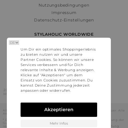
Nutzungsbedingungen
Impressum
Datenschutz-Einstellungen
STYLAHOLIC WORLDWIDE
Deutschland
Um Dir ein optimales Shoppingerlebnis
Österreich
zu bieten nutzen wir und unsere
Schweiz
Partner Cookies. So können wir unsere
France
Services verbessern und für Dich
relevante Inhalte & Werbung anzeigen.
United States
Klicke auf "Akzeptieren" um dem
Einsatz von Cookies zuzustimmen. Du
kannst Deine Zustimmung jederzeit
2016 - 2026 © Stylaholic.
anpassen oder widerrufen.
Made for you with love in munich.
Akzeptieren
Alle Preise inkl. der jeweils geltenden gesetzlichen Mehrwertsteuer. Alle
Angaben ohne Gewähr.
* Die angezeigten Preise beinhalten Rabatte, die durch die Nutzung der
Gutschein-Codes auf den Seiten unserer Partner voraussichtlich
Mehr Infos
realisiert werden können. Stylaholic führt keine vollständige Prüfung