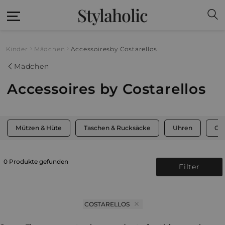
Stylaholic
Kinder
Mädchen
Accessoires
by Costarellos
Mädchen
Accessoires by Costarellos
Mützen & Hüte
Taschen & Rucksäcke
Uhren
Gür
0 Produkte gefunden
Filter
COSTARELLOS