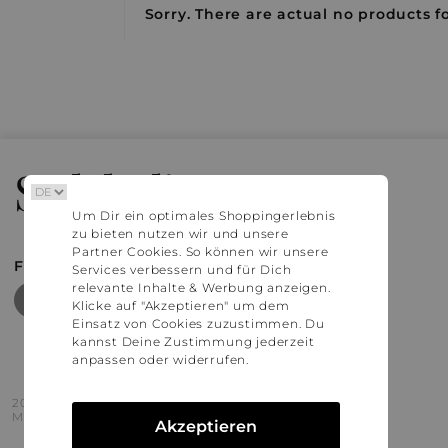
Sorry. There are actual no products fo
Stylaholic
Um Dir ein optimales Shoppingerlebnis
zu bieten nutzen wir und unsere
Partner Cookies. So können wir unsere
FIND MORE INSPIRATION
Services verbessern und für Dich
relevante Inhalte & Werbung anzeigen.
Klicke auf "Akzeptieren" um dem
Einsatz von Cookies zuzustimmen. Du
kannst Deine Zustimmung jederzeit
anpassen oder widerrufen.
2016 - 2026 © Stylaholic.
Made for you with love in munich.
Akzeptieren