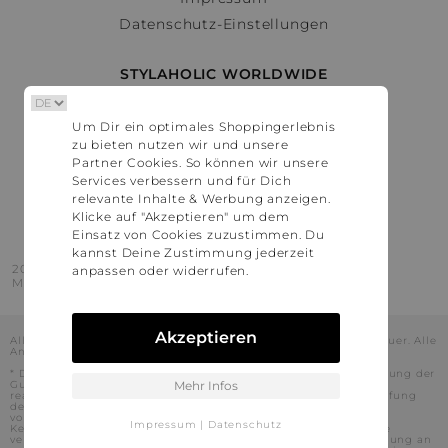
Datenschutz-Einstellungen
STYLAHOLIC WORLDWIDE
Deutschland
Um Dir ein optimales Shoppingerlebnis
Österreich
zu bieten nutzen wir und unsere
Schweiz
Partner Cookies. So können wir unsere
France
Services verbessern und für Dich
relevante Inhalte & Werbung anzeigen.
United States
Klicke auf "Akzeptieren" um dem
Einsatz von Cookies zuzustimmen. Du
kannst Deine Zustimmung jederzeit
2016 - 2026 © Stylaholic.
anpassen oder widerrufen.
Made for you with love in munich.
Akzeptieren
Alle Preise inkl. der jeweils geltenden gesetzlichen Mehrwertsteuer. Alle
Angaben ohne Gewähr.
* Die angezeigten Preise beinhalten Rabatte, die durch die Nutzung der
Gutschein-Codes auf den Seiten unserer Partner voraussichtlich
Mehr Infos
realisiert werden können. Stylaholic führt keine vollständige Prüfung
der Gutschein-Codes durch und es kann daher in Einzelfällen
vorkommen, dass die Gutscheine abweichend von unserem
Impressum
|
Datenschutz
Kenntnisstand bei dem jeweiligen Shop nicht oder nur teilweise
verwendet werden können. Darüber hinaus kann deren Verwendung an