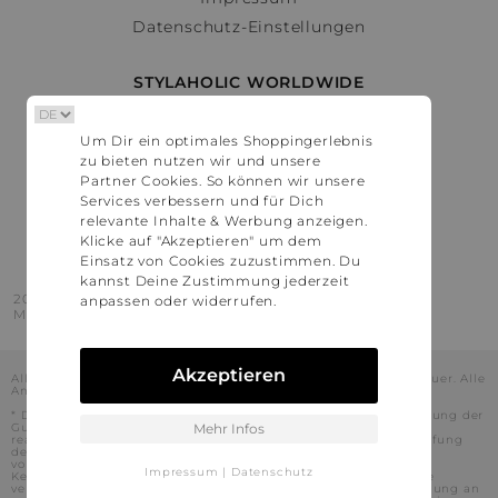
Datenschutz-Einstellungen
STYLAHOLIC WORLDWIDE
Deutschland
Um Dir ein optimales Shoppingerlebnis
Österreich
zu bieten nutzen wir und unsere
Schweiz
Partner Cookies. So können wir unsere
France
Services verbessern und für Dich
relevante Inhalte & Werbung anzeigen.
United States
Klicke auf "Akzeptieren" um dem
Einsatz von Cookies zuzustimmen. Du
kannst Deine Zustimmung jederzeit
2016 - 2026 © Stylaholic.
anpassen oder widerrufen.
Made for you with love in munich.
Akzeptieren
Alle Preise inkl. der jeweils geltenden gesetzlichen Mehrwertsteuer. Alle
Angaben ohne Gewähr.
* Die angezeigten Preise beinhalten Rabatte, die durch die Nutzung der
Gutschein-Codes auf den Seiten unserer Partner voraussichtlich
Mehr Infos
realisiert werden können. Stylaholic führt keine vollständige Prüfung
der Gutschein-Codes durch und es kann daher in Einzelfällen
vorkommen, dass die Gutscheine abweichend von unserem
Impressum
|
Datenschutz
Kenntnisstand bei dem jeweiligen Shop nicht oder nur teilweise
verwendet werden können. Darüber hinaus kann deren Verwendung an