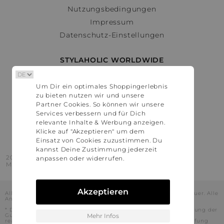
Nutzungsbedingungen
Impressum
Datenschutz-Einstellungen
STYLAHOLIC WORLDWIDE
Deutschland
Um Dir ein optimales Shoppingerlebnis
Österreich
zu bieten nutzen wir und unsere
Schweiz
Partner Cookies. So können wir unsere
France
Services verbessern und für Dich
relevante Inhalte & Werbung anzeigen.
United States
Klicke auf "Akzeptieren" um dem
Einsatz von Cookies zuzustimmen. Du
kannst Deine Zustimmung jederzeit
2016 - 2026 © Stylaholic.
anpassen oder widerrufen.
Made for you with love in munich.
Akzeptieren
Alle Preise inkl. der jeweils geltenden gesetzlichen Mehrwertsteuer. Alle
Angaben ohne Gewähr.
* Die angezeigten Preise beinhalten Rabatte, die durch die Nutzung der
Gutschein-Codes auf den Seiten unserer Partner voraussichtlich
Mehr Infos
realisiert werden können. Stylaholic führt keine vollständige Prüfung