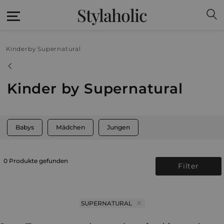
Stylaholic
Kinder
by Supernatural
Kinder by Supernatural
Babys
Mädchen
Jungen
0 Produkte gefunden
Filter
SUPERNATURAL