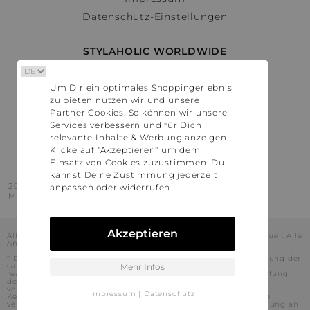
Datenschutz-Einstellungen
STYLAHOLIC WORLDWIDE
Deutschland
Um Dir ein optimales Shoppingerlebnis
Österreich
zu bieten nutzen wir und unsere
Schweiz
Partner Cookies. So können wir unsere
France
Services verbessern und für Dich
relevante Inhalte & Werbung anzeigen.
United States
Klicke auf "Akzeptieren" um dem
Einsatz von Cookies zuzustimmen. Du
kannst Deine Zustimmung jederzeit
2016 - 2026 © Stylaholic.
anpassen oder widerrufen.
Made for you with love in munich.
Akzeptieren
Alle Preise inkl. der jeweils geltenden gesetzlichen Mehrwertsteuer. Alle
Angaben ohne Gewähr.
* Die angezeigten Preise beinhalten Rabatte, die durch die Nutzung der
Gutschein-Codes auf den Seiten unserer Partner voraussichtlich
Mehr Infos
realisiert werden können. Stylaholic führt keine vollständige Prüfung
der Gutschein-Codes durch und es kann daher in Einzelfällen
vorkommen, dass die Gutscheine abweichend von unserem
Impressum
|
Datenschutz
Kenntnisstand bei dem jeweiligen Shop nicht oder nur teilweise
verwendet werden können. Darüber hinaus kann deren Verwendung an