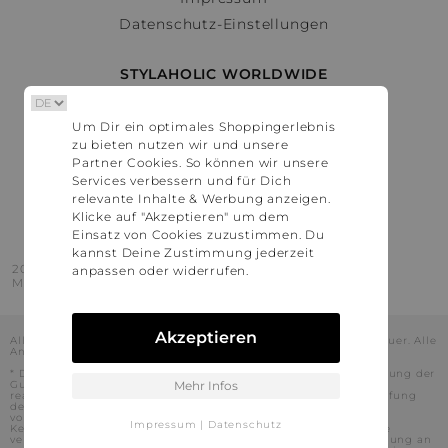
Datenschutz-Einstellungen
STYLAHOLIC WORLDWIDE
Deutschland
Um Dir ein optimales Shoppingerlebnis
Österreich
zu bieten nutzen wir und unsere
Schweiz
Partner Cookies. So können wir unsere
France
Services verbessern und für Dich
relevante Inhalte & Werbung anzeigen.
United States
Klicke auf "Akzeptieren" um dem
Einsatz von Cookies zuzustimmen. Du
kannst Deine Zustimmung jederzeit
2016 - 2026 © Stylaholic.
anpassen oder widerrufen.
Made for you with love in munich.
Akzeptieren
Alle Preise inkl. der jeweils geltenden gesetzlichen Mehrwertsteuer. Alle
Angaben ohne Gewähr.
* Die angezeigten Preise beinhalten Rabatte, die durch die Nutzung der
Gutschein-Codes auf den Seiten unserer Partner voraussichtlich
Mehr Infos
realisiert werden können. Stylaholic führt keine vollständige Prüfung
der Gutschein-Codes durch und es kann daher in Einzelfällen
vorkommen, dass die Gutscheine abweichend von unserem
Impressum
|
Datenschutz
Kenntnisstand bei dem jeweiligen Shop nicht oder nur teilweise
verwendet werden können. Darüber hinaus kann deren Verwendung an