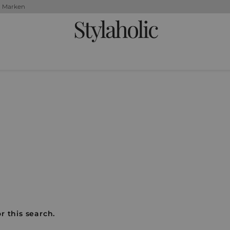
+ Marken
Stylaholic
r this search.