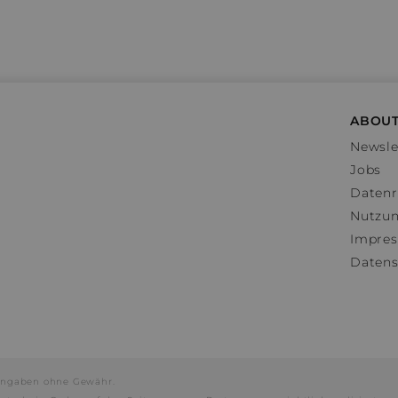
ABOUT
Newsle
Jobs
Datenr
Nutzu
Impre
Datens
e Angaben ohne Gewähr.