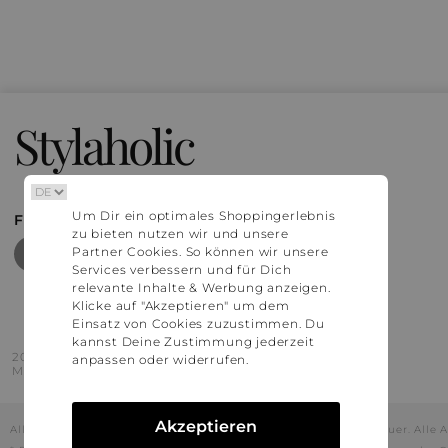
Stylaholic
Um Dir ein optimales Shoppingerlebnis
FIND MORE INSPIRATION
zu bieten nutzen wir und unsere
Partner Cookies. So können wir unsere
Services verbessern und für Dich
relevante Inhalte & Werbung anzeigen.
Klicke auf "Akzeptieren" um dem
Einsatz von Cookies zuzustimmen. Du
kannst Deine Zustimmung jederzeit
2016 - 2026 © Stylaholic.
anpassen oder widerrufen.
Made for you with love in munich.
Akzeptieren
Alle Preise inkl. der jeweils geltenden gesetzlichen Mehrwertsteuer. All