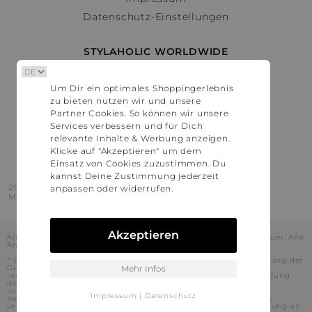
Datenschutz-Einstellungen
STYLAHOLIC WORLDWIDE
Deutschland
Um Dir ein optimales Shoppingerlebnis
Österreich
zu bieten nutzen wir und unsere
Schweiz
Partner Cookies. So können wir unsere
France
Services verbessern und für Dich
relevante Inhalte & Werbung anzeigen.
United States
Klicke auf "Akzeptieren" um dem
Einsatz von Cookies zuzustimmen. Du
kannst Deine Zustimmung jederzeit
2016 - 2026 © Stylaholic.
anpassen oder widerrufen.
Made for you with love in munich.
Akzeptieren
Alle Preise inkl. der jeweils geltenden gesetzlichen Mehrwertsteuer. Alle
Angaben ohne Gewähr.
* Die angezeigten Preise beinhalten Rabatte, die durch die Nutzung der
Gutschein-Codes auf den Seiten unserer Partner voraussichtlich
Mehr Infos
realisiert werden können. Stylaholic führt keine vollständige Prüfung
der Gutschein-Codes durch und es kann daher in Einzelfällen
vorkommen, dass die Gutscheine abweichend von unserem
Impressum
|
Datenschutz
Kenntnisstand bei dem jeweiligen Shop nicht oder nur teilweise
verwendet werden können. Darüber hinaus kann deren Verwendung an