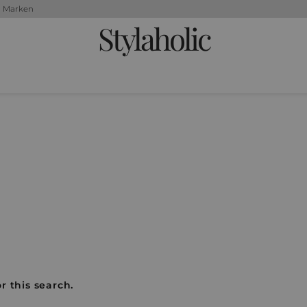
+ Marken
Stylaholic
r this search.