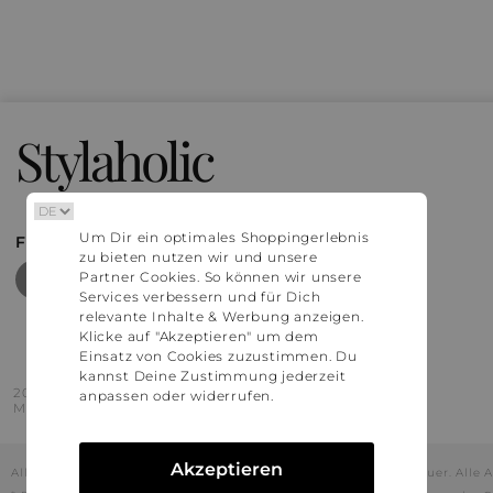
Stylaholic
Um Dir ein optimales Shoppingerlebnis
FIND MORE INSPIRATION
zu bieten nutzen wir und unsere
Partner Cookies. So können wir unsere
Services verbessern und für Dich
relevante Inhalte & Werbung anzeigen.
Klicke auf "Akzeptieren" um dem
Einsatz von Cookies zuzustimmen. Du
kannst Deine Zustimmung jederzeit
2016 - 2026 © Stylaholic.
anpassen oder widerrufen.
Made for you with love in munich.
Akzeptieren
Alle Preise inkl. der jeweils geltenden gesetzlichen Mehrwertsteuer. All