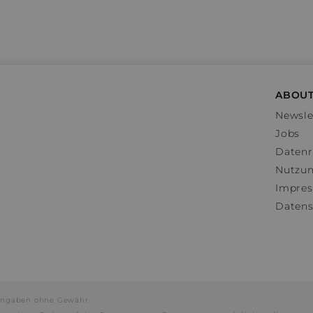
ABOUT
Newsle
Jobs
Datenr
Nutzu
Impre
Datens
e Angaben ohne Gewähr.