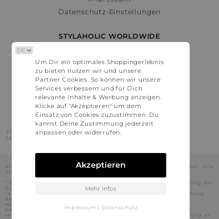
Datenschutz-Einstellungen
STYLAHOLIC WORLDWIDE
Deutschland
Um Dir ein optimales Shoppingerlebnis
Österreich
zu bieten nutzen wir und unsere
Schweiz
Partner Cookies. So können wir unsere
France
Services verbessern und für Dich
relevante Inhalte & Werbung anzeigen.
United States
Klicke auf "Akzeptieren" um dem
Einsatz von Cookies zuzustimmen. Du
kannst Deine Zustimmung jederzeit
2016 - 2026 © Stylaholic.
anpassen oder widerrufen.
Made for you with love in munich.
Akzeptieren
Alle Preise inkl. der jeweils geltenden gesetzlichen Mehrwertsteuer. Alle
Angaben ohne Gewähr.
* Die angezeigten Preise beinhalten Rabatte, die durch die Nutzung der
Gutschein-Codes auf den Seiten unserer Partner voraussichtlich
Mehr Infos
realisiert werden können. Stylaholic führt keine vollständige Prüfung
der Gutschein-Codes durch und es kann daher in Einzelfällen
vorkommen, dass die Gutscheine abweichend von unserem
Impressum
|
Datenschutz
Kenntnisstand bei dem jeweiligen Shop nicht oder nur teilweise
verwendet werden können. Darüber hinaus kann deren Verwendung an