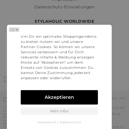
Datenschutz-Einstellungen
STYLAHOLIC WORLDWIDE
Deutschland
Um Dir ein optimales Shoppingerlebnis
Österreich
zu bieten nutzen wir und unsere
Schweiz
Partner Cookies. So können wir unsere
France
Services verbessern und für Dich
relevante Inhalte & Werbung anzeigen.
United States
Klicke auf "Akzeptieren" um dem
Einsatz von Cookies zuzustimmen. Du
kannst Deine Zustimmung jederzeit
2016 - 2026 © Stylaholic.
anpassen oder widerrufen.
Made for you with love in munich.
Akzeptieren
Alle Preise inkl. der jeweils geltenden gesetzlichen Mehrwertsteuer. Alle
Angaben ohne Gewähr.
* Die angezeigten Preise beinhalten Rabatte, die durch die Nutzung der
Gutschein-Codes auf den Seiten unserer Partner voraussichtlich
Mehr Infos
realisiert werden können. Stylaholic führt keine vollständige Prüfung
der Gutschein-Codes durch und es kann daher in Einzelfällen
vorkommen, dass die Gutscheine abweichend von unserem
Impressum
|
Datenschutz
Kenntnisstand bei dem jeweiligen Shop nicht oder nur teilweise
verwendet werden können. Darüber hinaus kann deren Verwendung an