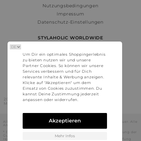
Nutzungsbedingungen
Impressum
Datenschutz-Einstellungen
STYLAHOLIC WORLDWIDE
Deutschland
Um Dir ein optimales Shoppingerlebnis
Österreich
zu bieten nutzen wir und unsere
Schweiz
Partner Cookies. So können wir unsere
France
Services verbessern und für Dich
relevante Inhalte & Werbung anzeigen.
United States
Klicke auf "Akzeptieren" um dem
Einsatz von Cookies zuzustimmen. Du
kannst Deine Zustimmung jederzeit
2016 - 2026 © Stylaholic.
anpassen oder widerrufen.
Made for you with love in munich.
Akzeptieren
Alle Preise inkl. der jeweils geltenden gesetzlichen Mehrwertsteuer. Alle
Angaben ohne Gewähr.
* Die angezeigten Preise beinhalten Rabatte, die durch die Nutzung der
Gutschein-Codes auf den Seiten unserer Partner voraussichtlich
Mehr Infos
realisiert werden können. Stylaholic führt keine vollständige Prüfung