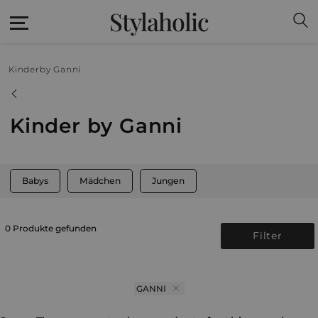
Stylaholic
Kinder
by Ganni
Kinder by Ganni
Babys
Mädchen
Jungen
0 Produkte gefunden
Filter
GANNI