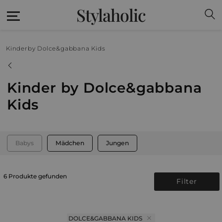
Stylaholic
Kinder
by Dolce&gabbana Kids
Kinder by Dolce&gabbana
Kids
Babys
Mädchen
Jungen
6 Produkte gefunden
Filter
DOLCE&GABBANA KIDS