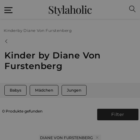
Stylaholic
Kinder
by Diane Von Furstenberg
Kinder by Diane Von
Furstenberg
Babys
Mädchen
Jungen
0 Produkte gefunden
Filter
DIANE VON FURSTENBERG