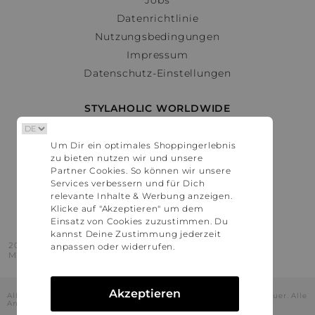
Datenrichtlinie
Nutzungsbedingungen
Impressum
Datenschutz-Einstellungen
STYLAHOLIC WORLDWIDE
Deutschland
Um Dir ein optimales Shoppingerlebnis
Österreich
zu bieten nutzen wir und unsere
Schweiz
Partner Cookies. So können wir unsere
France
Services verbessern und für Dich
relevante Inhalte & Werbung anzeigen.
United States
Klicke auf "Akzeptieren" um dem
Einsatz von Cookies zuzustimmen. Du
kannst Deine Zustimmung jederzeit
2016 - 2026 © Stylaholic.
anpassen oder widerrufen.
Made for you with love in munich.
Akzeptieren
Alle Preise inkl. der jeweils geltenden gesetzlichen Mehrwertsteuer. Alle
Angaben ohne Gewähr.