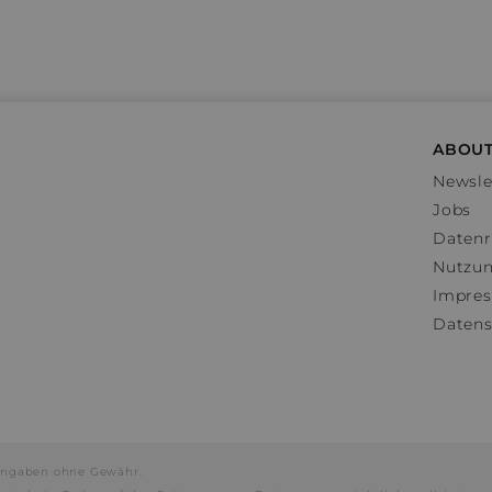
ABOUT
Newsle
Jobs
Datenr
Nutzu
Impre
Datens
e Angaben ohne Gewähr.