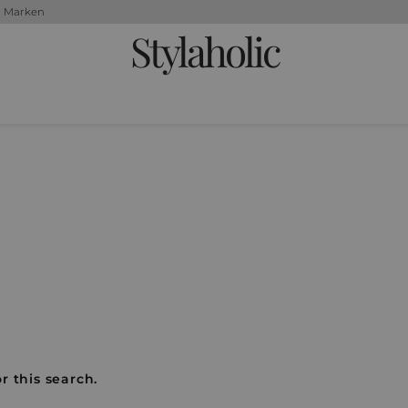
+ Marken
Stylaholic
r this search.