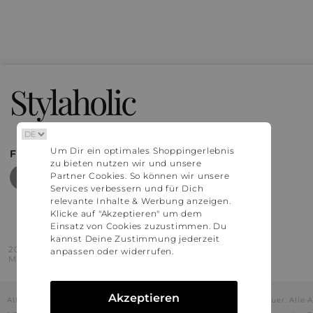
Stylaholic
Um Dir ein optimales Shoppingerlebnis
FIND MORE INSPIRATION
zu bieten nutzen wir und unsere
Partner Cookies. So können wir unsere
Services verbessern und für Dich
relevante Inhalte & Werbung anzeigen.
Klicke auf "Akzeptieren" um dem
Einsatz von Cookies zuzustimmen. Du
kannst Deine Zustimmung jederzeit
2016 - 2026 © Stylaholic.
anpassen oder widerrufen.
Made for you with love in munich.
Akzeptieren
Alle Preise inkl. der jeweils geltenden gesetzlichen Mehrwertsteuer. All