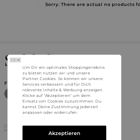
Sorry. There are actual no products fo
Stylaholic
Um Dir ein optimales Shoppingerlebnis
zu bieten nutzen wir und unsere
Partner Cookies. So können wir unsere
FIND MORE INSPIRATION
Services verbessern und für Dich
relevante Inhalte & Werbung anzeigen.
Klicke auf "Akzeptieren" um dem
Einsatz von Cookies zuzustimmen. Du
kannst Deine Zustimmung jederzeit
anpassen oder widerrufen.
2016 - 2026 © Stylaholic.
Made for you with love in munich.
Akzeptieren