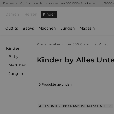
Die besten Outfits zum Nachshoppen aus 100.000+ Produkten und 7.000
Damen
Herren
Kinder
Outfits
Babys
Mädchen
Jungen
Magazin
Kinder
by Alles Unter 500 Gramm Ist Aufschni
Kinder
Babys
Kinder by Alles Unt
Mädchen
Jungen
0 Produkte gefunden
ALLES UNTER 500 GRAMM IST AUFSCHNITT