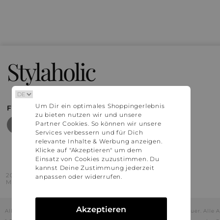
Stylaholic
Um Dir ein optimales Shoppingerlebnis
FIND MORE INSPIRATION
zu bieten nutzen wir und unsere
Partner Cookies. So können wir unsere
Services verbessern und für Dich
relevante Inhalte & Werbung anzeigen.
Klicke auf "Akzeptieren" um dem
Einsatz von Cookies zuzustimmen. Du
kannst Deine Zustimmung jederzeit
2016 - 2026 © Stylaholic.
anpassen oder widerrufen.
Made for you with love in munich.
Akzeptieren
Alle Preise inkl. der jeweils geltenden gesetzlichen Mehrwertsteuer. All