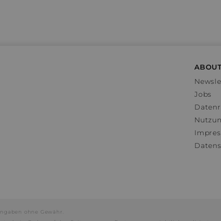
ABOUT
Newsle
Jobs
Datenr
Nutzu
Impre
Datens
e Angaben ohne Gewähr.