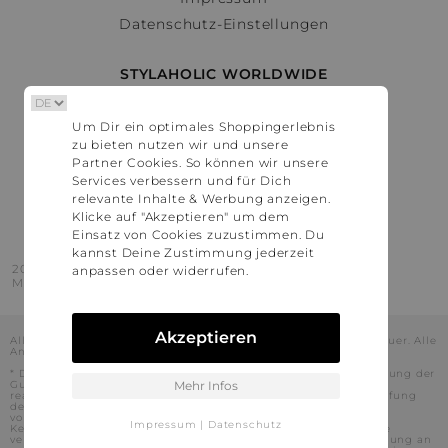
Datenschutz-Einstellungen
STYLAHOLIC WORLDWIDE
Deutschland
Um Dir ein optimales Shoppingerlebnis
Österreich
zu bieten nutzen wir und unsere
Schweiz
Partner Cookies. So können wir unsere
France
Services verbessern und für Dich
relevante Inhalte & Werbung anzeigen.
United States
Klicke auf "Akzeptieren" um dem
Einsatz von Cookies zuzustimmen. Du
kannst Deine Zustimmung jederzeit
2016 - 2026 © Stylaholic.
anpassen oder widerrufen.
Made for you with love in munich.
Akzeptieren
Alle Preise inkl. der jeweils geltenden gesetzlichen Mehrwertsteuer. Alle
Angaben ohne Gewähr.
* Die angezeigten Preise beinhalten Rabatte, die durch die Nutzung der
Gutschein-Codes auf den Seiten unserer Partner voraussichtlich
Mehr Infos
realisiert werden können. Stylaholic führt keine vollständige Prüfung
der Gutschein-Codes durch und es kann daher in Einzelfällen
vorkommen, dass die Gutscheine abweichend von unserem
Impressum
|
Datenschutz
Kenntnisstand bei dem jeweiligen Shop nicht oder nur teilweise
verwendet werden können. Darüber hinaus kann deren Verwendung an