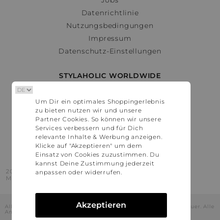
Datenrichtlinie
Nutzungsbedingungen
Impressum
Datenschutz-Einstellungen
STYLAHOLIC WORLDWIDE
Deutschland
Um Dir ein optimales Shoppingerlebnis
Österreich
zu bieten nutzen wir und unsere
Schweiz
Partner Cookies. So können wir unsere
France
Services verbessern und für Dich
relevante Inhalte & Werbung anzeigen.
United States
Klicke auf "Akzeptieren" um dem
Einsatz von Cookies zuzustimmen. Du
kannst Deine Zustimmung jederzeit
2016 - 2026 © Stylaholic.
anpassen oder widerrufen.
Made for you with love in munich.
Akzeptieren
Alle Preise inkl. der jeweils geltenden gesetzlichen Mehrwertsteuer. Alle
Angaben ohne Gewähr.